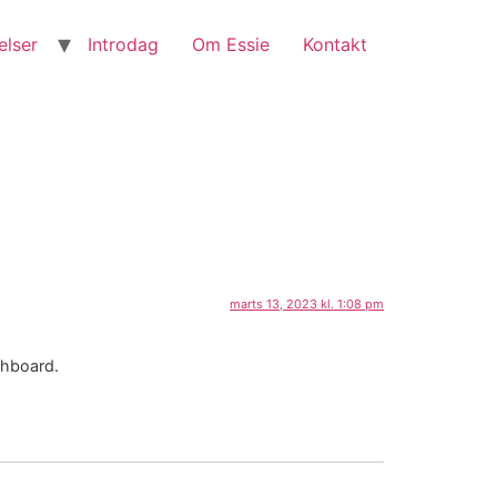
elser
Introdag
Om Essie
Kontakt
marts 13, 2023 kl. 1:08 pm
shboard.